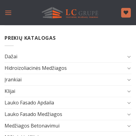
Skip
to
content
PREKIŲ KATALOGAS
Dažai
Hidroizoliacinės Medžiagos
Įrankiai
Klijai
Lauko Fasado Apdaila
Lauko Fasado Medžiagos
Medžiagos Betonavimui