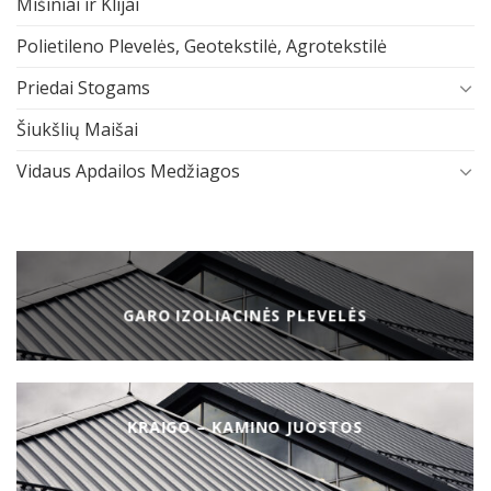
Mišiniai ir Klijai
Polietileno Plevelės, Geotekstilė, Agrotekstilė
Priedai Stogams
Šiukšlių Maišai
Vidaus Apdailos Medžiagos
GARO IZOLIACINĖS PLEVELĖS
KRAIGO – KAMINO JUOSTOS