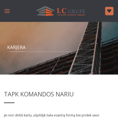
Skip
to
content
KARJERA
TAPK KOMANDOS NARIU
Jei nori dirbti kartu, užpildyk šalia esančią formą bei pridėk savo