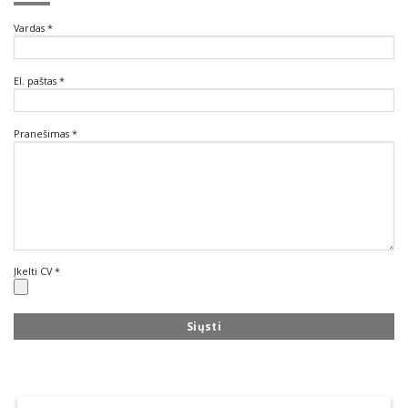
Vardas *
El. paštas *
Pranešimas *
Įkelti CV *