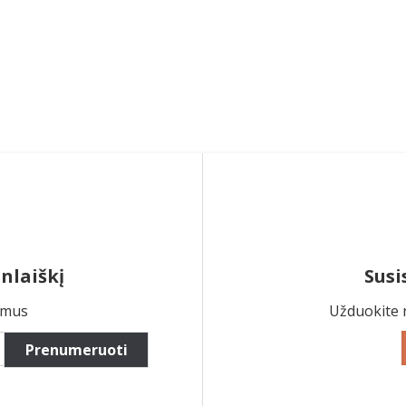
nlaiškį
Susi
ymus
Užduokite 
Prenumeruoti