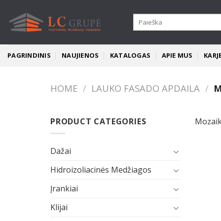
Skip
to
Search
for:
content
PAGRINDINIS
NAUJIENOS
KATALOGAS
APIE MUS
KARJ
HOME
/
LAUKO FASADO APDAILA
/
M
PRODUCT CATEGORIES
Mozai
Dažai
Hidroizoliacinės Medžiagos
Įrankiai
Klijai