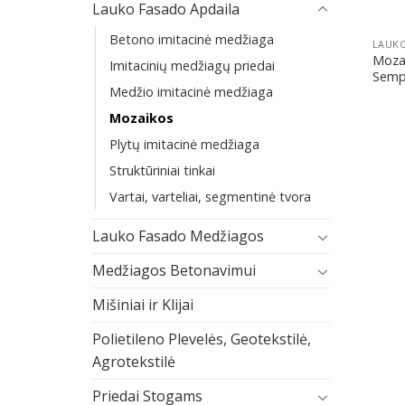
Lauko Fasado Apdaila
Betono imitacinė medžiaga
LAUKO
Moza
Imitacinių medžiagų priedai
Semp
Medžio imitacinė medžiaga
Mozaikos
Plytų imitacinė medžiaga
Struktūriniai tinkai
Vartai, varteliai, segmentinė tvora
Lauko Fasado Medžiagos
Medžiagos Betonavimui
Mišiniai ir Klijai
Polietileno Plevelės, Geotekstilė,
Agrotekstilė
Priedai Stogams