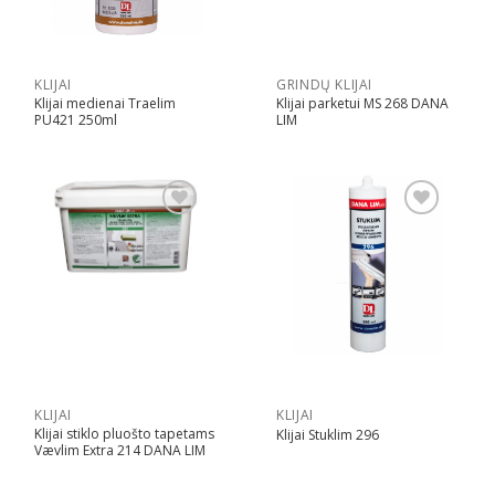
KLIJAI
GRINDŲ KLIJAI
Klijai medienai Traelim
Klijai parketui MS 268 DANA
PU421 250ml
LIM
Pridėti
Pridėti
KLIJAI
KLIJAI
Klijai stiklo pluošto tapetams
Klijai Stuklim 296
Vævlim Extra 214 DANA LIM