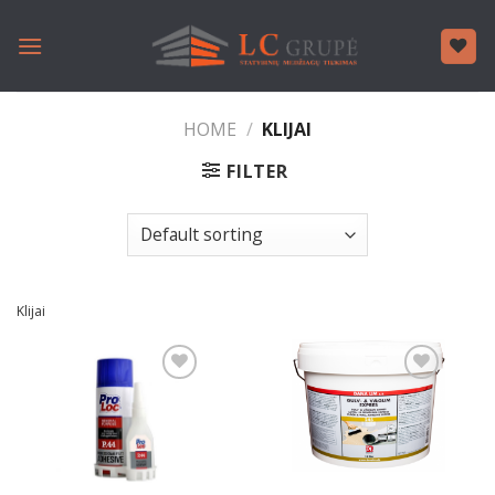
Skip
to
content
HOME
/
KLIJAI
FILTER
Klijai
Pridėti
Pridėti