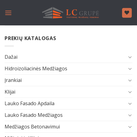
Skip
to
content
PREKIŲ KATALOGAS
Dažai
Hidroizoliacinės Medžiagos
Įrankiai
Klijai
Lauko Fasado Apdaila
Lauko Fasado Medžiagos
Medžiagos Betonavimui