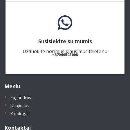
Susisiekite su mumis
Užduokite norimus klausimus telefonu
+37060503008
Meniu
Pagrindinis
Naujienos
Katalogas
Kontaktai