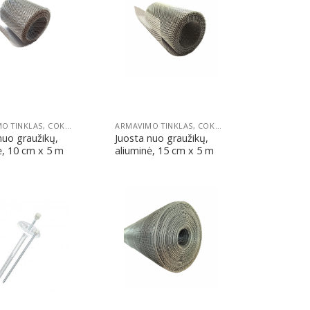
Pridėti
Pridėti
ARMAVIMO TINKLAS, COKOLINIS PROFILIS IR SMEIGĖS FASADUI
ARMAVIMO TINKLAS, COKOLINIS PROFILIS IR SMEIGĖS FASADUI
nuo graužikų,
Juosta nuo graužikų,
ė, 10 cm x 5 m
aliuminė, 15 cm x 5 m
Pridėti
Pridėti