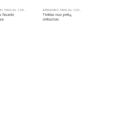
ARMAVIMO TINKLAS, COKOLINIS PROFILIS IR SMEIGĖS FASADUI
ARMAVIMO TINKLAS, COKOLINIS PROFILIS IR SMEIGĖS FASADUI
s fasado
Tinklas nuo pelių,
mui
cinkuotas