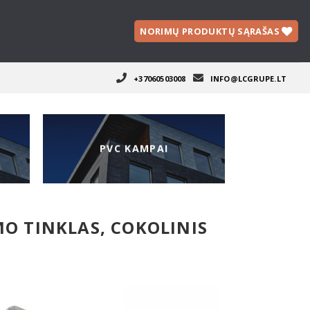
NORIMŲ PRODUKTŲ SĄRAŠAS
+37060503008
INFO@LCGRUPE.LT
PVC KAMPAI
O TINKLAS, COKOLINIS