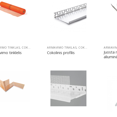
Pridėti
Pridėti
ARMAVIMO TINKLAS, COKOLINIS PROFILIS IR SMEIGĖS FASADUI
ARMAVIMO TINKLAS, COKOLINIS PROFILIS IR SMEIGĖS FASADUI
Juosta 
imo tinklelis
Cokolinis profilis
aliumin
Pridėti
Pridėti