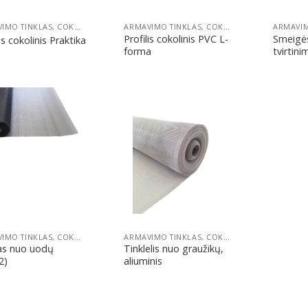
ARMAVIMO TINKLAS, COKOLINIS PROFILIS IR SMEIGĖS FASADUI
ARMAVIMO TINKLAS, COKOLINIS PROFILIS IR SMEIGĖS FASADUI
Profilis cokolinis PVC L-
Smeigė
is cokolinis Praktika
forma
tvirtini
Pridėti
Pridėti
ARMAVIMO TINKLAS, COKOLINIS PROFILIS IR SMEIGĖS FASADUI
ARMAVIMO TINKLAS, COKOLINIS PROFILIS IR SMEIGĖS FASADUI
as nuo uodų
Tinklelis nuo graužikų,
2)
aliuminis