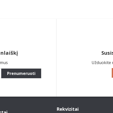
nlaiškį
Susi
ymus
Užduokite 
Prenumeruoti
Rekvizitai
tai