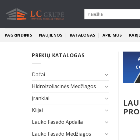
Skip
to
Search
for:
content
PAGRINDINIS
NAUJIENOS
KATALOGAS
APIE MUS
KARJ
PREKIŲ KATALOGAS
C
Dažai
Hidroizoliacinės Medžiagos
Įrankiai
LAU
PRO
Klijai
Lauko Fasado Apdaila
Lauko Fasado Medžiagos