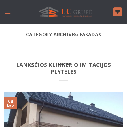
Skip
to
content
CATEGORY ARCHIVES:
FASADAS
LANKSČIOS KLINKERIO IMITACIJOS
FASADAS
PLYTELĖS
08
Lap