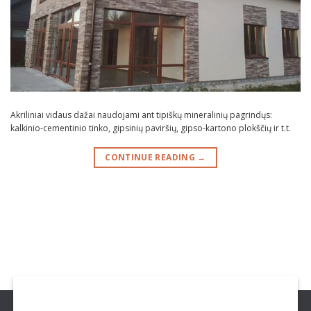
Akriliniai vidaus dažai naudojami ant tipiškų mineralinių pagrindųs:
kalkinio-cementinio tinko, gipsinių paviršių, gipso-kartono plokščių ir t.t.
CONTINUE READING
→