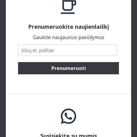
Prenumeruokite naujienlaiškį
Gaukite naujausius pasiūlymus
Prenumeruoti
Susisiekite su mumis