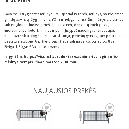
DESCRIPTION
Savaime išsilyginantis mišinys – tai specialus grindų mišinys, naudojamas
grindų paviršių išlyginimui (2-30 mm nelygumams) . Šis mišinys yra skirtas
sukurti glotnų sluoksnį prieš klojant grindų dangas (plytelių, PVC,
linoleumo, parketo, kilimines ir pan.). Jis ypač naudingas renovacijos
metu, kai reikia išlyginti senas ar skirtingų paviršių grindis, taip pat ir naujų
pastatų statyboje. Ant išlieto paviršiaus galima vaikščioti jau po 8 val.
Išeiga: 1,6 kg/m². Vidaus darbams.
Įsigyti čia:
https://visum.lt/produktas/savaime-issilyginantis-
misinys-sempre-floor-master-2-30-mm/
NAUJAUSIOS PREKĖS
Pridėti
Pridėti