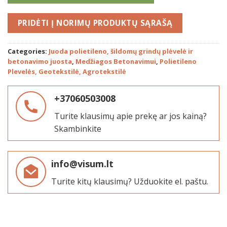
PRIDĖTI
Categories:
Juoda polietileno, šildomų grindų plėvelė ir
betonavimo juosta
,
Medžiagos Betonavimui
,
Polietileno
Plevelės, Geotekstilė, Agrotekstilė
+37060503008
Turite klausimų apie prekę ar jos kainą?
Skambinkite
info@visum.lt
Turite kitų klausimų? Užduokite el. paštu.