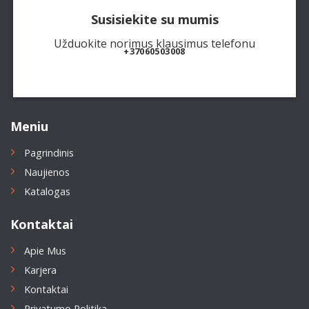
Susisiekite su mumis
Užduokite norimus klausimus telefonu
+37060503008
Meniu
Pagrindinis
Naujienos
Katalogas
Kontaktai
Apie Mus
Karjera
Kontaktai
Privatumo Politika