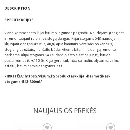
DESCRIPTION
SPECIFIKACIJOS
Vieno komponento klijai bitumo ir gumos pagrindu. Naudojami įrengiant
ir remontuojant rulonines stogų dangas. Klijai stogams 543 naudojami
klijuojant dangos kraštus, angų apie kaminus, ventiliacijos kanalus,
stoglangius užtaisymui šaltu būdu, kitiems bituminių dangų remonto
darbams. Klijai stogams 543 sudaro plasto elastinę jungtį, kurios
paslankumas iki +/-10 %. Klijai gerai sukimba su moliu, plytomis, cinku,
asfaltu, bituminėmis dangomis ir t.t.
PIRKTI ČIA:
https://visum.lt/produktas/klijai-hermetikas-
stogams-543-300ml/
NAUJAUSIOS PREKĖS