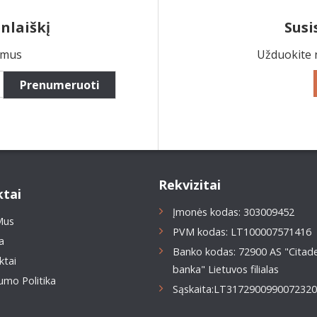
nlaiškį
Susi
ymus
Užduokite 
Prenumeruoti
Rekvizitai
tai
Įmonės kodas: 303009452
Mus
PVM kodas: LT100007571416
a
Banko kodas: 72900 AS "Citade
ktai
banka" Lietuvos filialas
umo Politika
Sąskaita:LT317290099007232