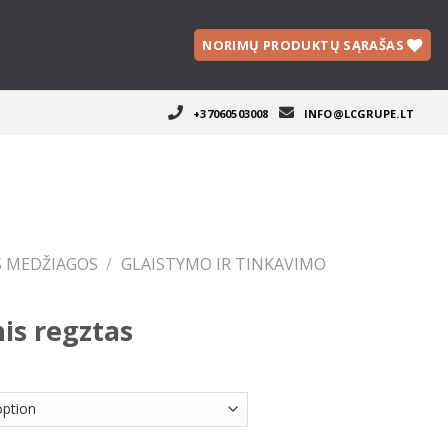
NORIMŲ PRODUKTŲ SĄRAŠAS
+37060503008
INFO@LCGRUPE.LT
S MEDŽIAGOS
/
GLAISTYMO IR TINKAVIMO
is regztas