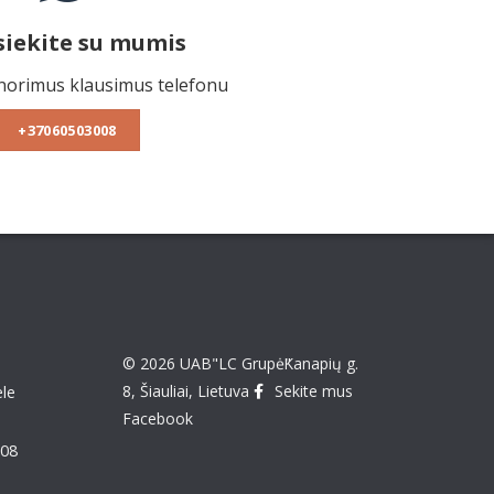
siekite su mumis
norimus klausimus telefonu
+37060503008
© 2026 UAB"LC Grupė"
Kanapių g.
8, Šiauliai, Lietuva
Sekite mus
le
Facebook
008