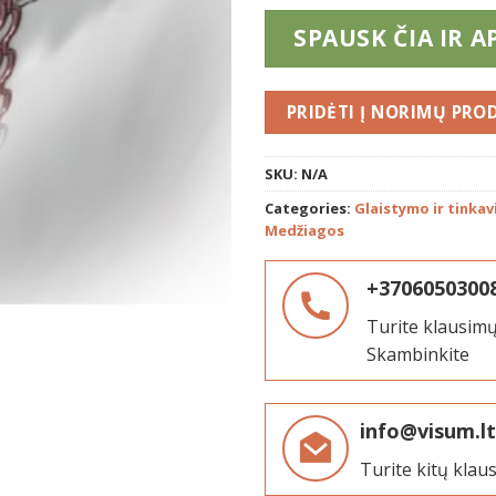
SPAUSK ČIA IR A
PRIDĖTI
SKU:
N/A
Categories:
Glaistymo ir tinka
Medžiagos
+3706050300
Turite klausimų
Skambinkite
info@visum.lt
Turite kitų klau