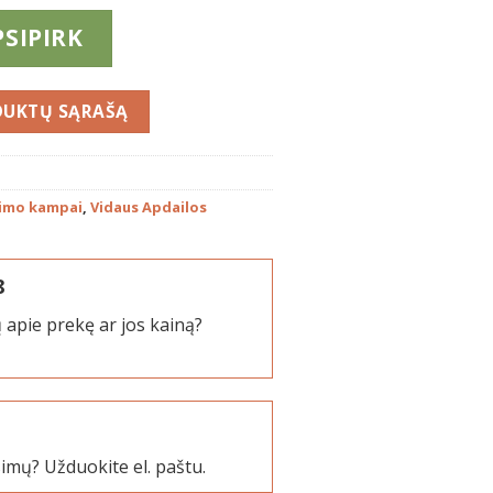
PSIPIRK
vimo kampai
,
Vidaus Apdailos
8
 apie prekę ar jos kainą?
simų? Užduokite el. paštu.