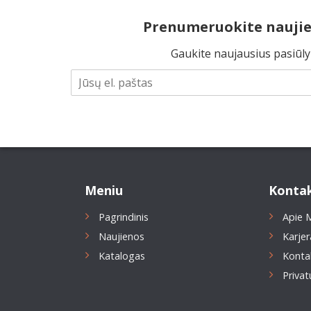
Prenumeruokite naujie
Gaukite naujausius pasiūl
Meniu
Kontak
Pagrindinis
Apie 
Naujienos
Karjer
Katalogas
Konta
Privat