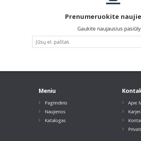
Prenumeruokite naujie
Gaukite naujausius pasiūl
Meniu
Kontak
Pagrindinis
Apie 
Naujienos
Karjer
Katalogas
Konta
Privat