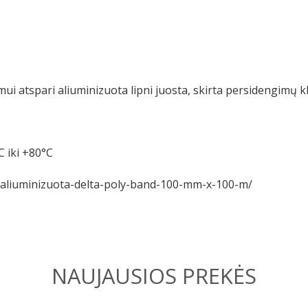
mui atspari aliuminizuota lipni juosta, skirta persidengimų kli
 iki +80°C
a-aliuminizuota-delta-poly-band-100-mm-x-100-m/
NAUJAUSIOS PREKĖS