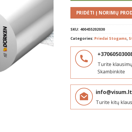
PRIDĖTI
SKU:
400455202030
Categories:
Priedai Stogams
,
S
+3706050300
Turite klausimų
Skambinkite
info@visum.lt
Turite kitų klau