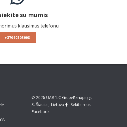
siekite su mumis
norimus klausimus telefonu
+37060503008
© 2026 UAB"LC Grupė"
Kanapių g.
8, Šiauliai, Lietuva
Sekite mus
le
Facebook
008