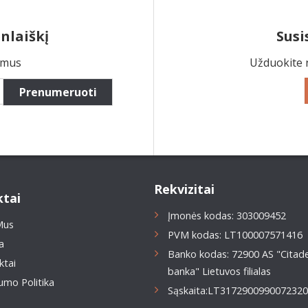
nlaiškį
Susi
ymus
Užduokite 
Prenumeruoti
Rekvizitai
tai
Įmonės kodas: 303009452
Mus
PVM kodas: LT100007571416
a
Banko kodas: 72900 AS "Citade
ktai
banka" Lietuvos filialas
umo Politika
Sąskaita:LT317290099007232