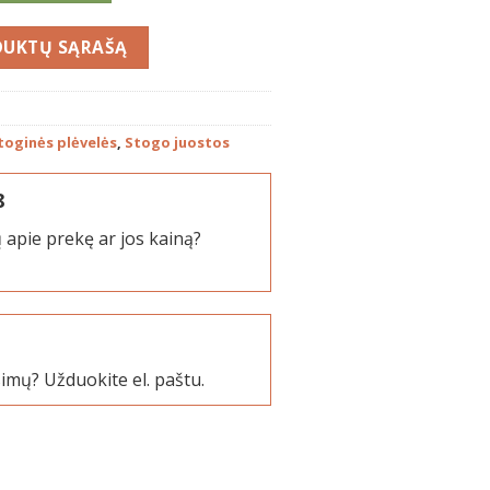
toginės plėvelės
,
Stogo juostos
8
 apie prekę ar jos kainą?
simų? Užduokite el. paštu.