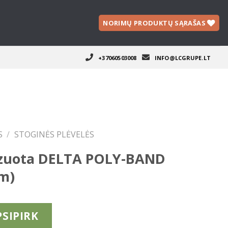
NORIMŲ PRODUKTŲ SĄRAŠAS
+37060503008
INFO@LCGRUPE.LT
S
/
STOGINĖS PLĖVELĖS
izuota DELTA POLY-BAND
m)
PSIPIRK