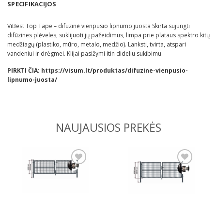
SPECIFIKACIJOS
ViBest Top Tape – difuzinė vienpusio lipnumo juosta Skirta sujungti
difūzines plėveles, suklijuoti jų pažeidimus, limpa prie plataus spektro kitų
medžiagų (plastiko, mūro, metalo, medžio). Lanksti, tvirta, atspari
vandeniui ir drėgmei. Klijai pasižymi itin dideliu sukibimu.
PIRKTI ČIA:
https://visum.lt/produktas/difuzine-vienpusio-
lipnumo-juosta/
NAUJAUSIOS PREKĖS
Pridėti
Pridėti