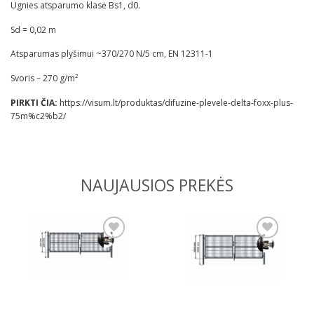
Ugnies atsparumo klasė Bs1, d0.
Sd = 0,02 m
Atsparumas plyšimui ~370/270 N/5 cm, EN 12311-1
Svoris – 270 g/m²
PIRKTI ČIA:
https://visum.lt/produktas/difuzine-plevele-delta-foxx-plus-
75m%c2%b2/
NAUJAUSIOS PREKĖS
Pridėti
Pridėti