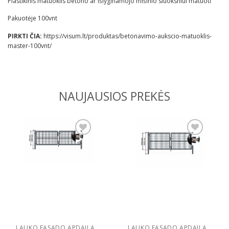
Plastikinis matuoklis betono ar išlyginamojo mišinio sluoksniui matuoti
Pakuotėje 100vnt
PIRKTI ČIA:
https://visum.lt/produktas/betonavimo-aukscio-matuoklis-
master-100vnt/
NAUJAUSIOS PREKĖS
Pridėti
Pridėti
LAUKO FASADO APDAILA
LAUKO FASADO APDAILA