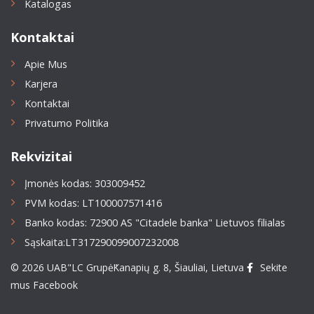
Katalogas
Kontaktai
Apie Mus
Karjera
Kontaktai
Privatumo Politika
Rekvizitai
Įmonės kodas: 303009452
PVM kodas: LT100007571416
Banko kodas: 72900 AS "Citadele banka" Lietuvos filialas
Sąskaita:LT317290099007232008
© 2026 UAB"LC Grupė"
Kanapių g. 8, Šiauliai, Lietuva
Sekite
mus Facebook